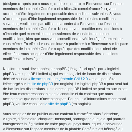
(désigné ci-après par « nous », « notre », « nos », « Bienvenue sur l'espace
membres de la planète Comète » et « https://fo.cometefrance.fr »), vous
acceptez d’être légalement responsable des conditions suivantes. Si vous
n’acceptez pas d’être légalement responsable de toutes les conditions
suivantes, veuillez ne pas utiliser et accéder à « Bienvenue sur l'espace
membres de la planète Comète ». Nous pouvons modifier ces conditions à
n’importe quel moment et nous essaierons de vous informer de ces
modifications, bien que nous vous conseillons de vérifier régulièrement par
vous-même. En effet, si vous continuez à participer à « Bienvenue sur l'espace
membres de la planète Comète » après que des modifications aient été
effectuées, vous acceptez d’être légalement responsable des conditions
modifiées et mises à jour.
Nos forums sont développés par phpBB (désignés ci-après par « logiciel
phpBB » et « phpBB Limited ») qui est un logiciel de forum de discussions
déclaré sous la «
licence publique générale GNU 2.0
» et qui peut être
téléchargé sur
le site de phpBB
(en anglais). Le logiciel phpBB a pour seul but
de faciliter les discussions sur internet et phpBB Limited ne peut en aucun cas
être tenu comme responsable de la conduite et du contenu que nous
acceptons et que nous n’acceptons pas. Pour plus d’informations concernant
phpBB, veuillez consulter
le site de phpBB
(en anglais).
Vous acceptez de ne publier aucun contenu à caractère abusif, obscène,
vulgaire, diffamatoire, choquant, menaçant, pornographique, etc. qui pourrait
transgresser la législation de votre pays, du pays dans lequel le serveur de
« Bienvenue sur l'espace membres de la planète Comète » est hébergé ou