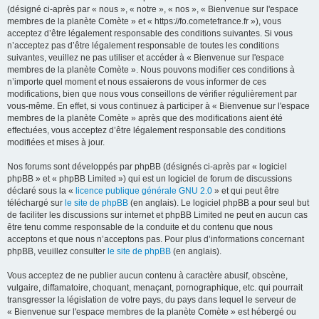
(désigné ci-après par « nous », « notre », « nos », « Bienvenue sur l'espace
membres de la planète Comète » et « https://fo.cometefrance.fr »), vous
acceptez d’être légalement responsable des conditions suivantes. Si vous
n’acceptez pas d’être légalement responsable de toutes les conditions
suivantes, veuillez ne pas utiliser et accéder à « Bienvenue sur l'espace
membres de la planète Comète ». Nous pouvons modifier ces conditions à
n’importe quel moment et nous essaierons de vous informer de ces
modifications, bien que nous vous conseillons de vérifier régulièrement par
vous-même. En effet, si vous continuez à participer à « Bienvenue sur l'espace
membres de la planète Comète » après que des modifications aient été
effectuées, vous acceptez d’être légalement responsable des conditions
modifiées et mises à jour.
Nos forums sont développés par phpBB (désignés ci-après par « logiciel
phpBB » et « phpBB Limited ») qui est un logiciel de forum de discussions
déclaré sous la «
licence publique générale GNU 2.0
» et qui peut être
téléchargé sur
le site de phpBB
(en anglais). Le logiciel phpBB a pour seul but
de faciliter les discussions sur internet et phpBB Limited ne peut en aucun cas
être tenu comme responsable de la conduite et du contenu que nous
acceptons et que nous n’acceptons pas. Pour plus d’informations concernant
phpBB, veuillez consulter
le site de phpBB
(en anglais).
Vous acceptez de ne publier aucun contenu à caractère abusif, obscène,
vulgaire, diffamatoire, choquant, menaçant, pornographique, etc. qui pourrait
transgresser la législation de votre pays, du pays dans lequel le serveur de
« Bienvenue sur l'espace membres de la planète Comète » est hébergé ou