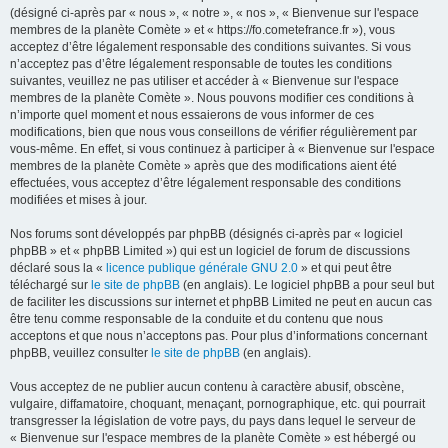
(désigné ci-après par « nous », « notre », « nos », « Bienvenue sur l'espace
membres de la planète Comète » et « https://fo.cometefrance.fr »), vous
acceptez d’être légalement responsable des conditions suivantes. Si vous
n’acceptez pas d’être légalement responsable de toutes les conditions
suivantes, veuillez ne pas utiliser et accéder à « Bienvenue sur l'espace
membres de la planète Comète ». Nous pouvons modifier ces conditions à
n’importe quel moment et nous essaierons de vous informer de ces
modifications, bien que nous vous conseillons de vérifier régulièrement par
vous-même. En effet, si vous continuez à participer à « Bienvenue sur l'espace
membres de la planète Comète » après que des modifications aient été
effectuées, vous acceptez d’être légalement responsable des conditions
modifiées et mises à jour.
Nos forums sont développés par phpBB (désignés ci-après par « logiciel
phpBB » et « phpBB Limited ») qui est un logiciel de forum de discussions
déclaré sous la «
licence publique générale GNU 2.0
» et qui peut être
téléchargé sur
le site de phpBB
(en anglais). Le logiciel phpBB a pour seul but
de faciliter les discussions sur internet et phpBB Limited ne peut en aucun cas
être tenu comme responsable de la conduite et du contenu que nous
acceptons et que nous n’acceptons pas. Pour plus d’informations concernant
phpBB, veuillez consulter
le site de phpBB
(en anglais).
Vous acceptez de ne publier aucun contenu à caractère abusif, obscène,
vulgaire, diffamatoire, choquant, menaçant, pornographique, etc. qui pourrait
transgresser la législation de votre pays, du pays dans lequel le serveur de
« Bienvenue sur l'espace membres de la planète Comète » est hébergé ou