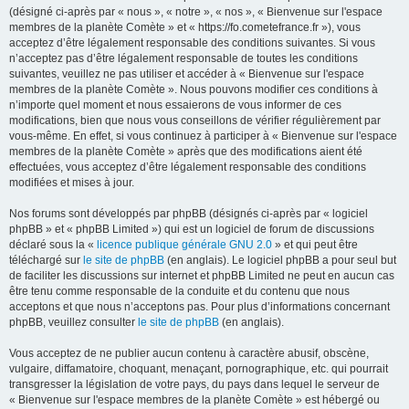
(désigné ci-après par « nous », « notre », « nos », « Bienvenue sur l'espace
membres de la planète Comète » et « https://fo.cometefrance.fr »), vous
acceptez d’être légalement responsable des conditions suivantes. Si vous
n’acceptez pas d’être légalement responsable de toutes les conditions
suivantes, veuillez ne pas utiliser et accéder à « Bienvenue sur l'espace
membres de la planète Comète ». Nous pouvons modifier ces conditions à
n’importe quel moment et nous essaierons de vous informer de ces
modifications, bien que nous vous conseillons de vérifier régulièrement par
vous-même. En effet, si vous continuez à participer à « Bienvenue sur l'espace
membres de la planète Comète » après que des modifications aient été
effectuées, vous acceptez d’être légalement responsable des conditions
modifiées et mises à jour.
Nos forums sont développés par phpBB (désignés ci-après par « logiciel
phpBB » et « phpBB Limited ») qui est un logiciel de forum de discussions
déclaré sous la «
licence publique générale GNU 2.0
» et qui peut être
téléchargé sur
le site de phpBB
(en anglais). Le logiciel phpBB a pour seul but
de faciliter les discussions sur internet et phpBB Limited ne peut en aucun cas
être tenu comme responsable de la conduite et du contenu que nous
acceptons et que nous n’acceptons pas. Pour plus d’informations concernant
phpBB, veuillez consulter
le site de phpBB
(en anglais).
Vous acceptez de ne publier aucun contenu à caractère abusif, obscène,
vulgaire, diffamatoire, choquant, menaçant, pornographique, etc. qui pourrait
transgresser la législation de votre pays, du pays dans lequel le serveur de
« Bienvenue sur l'espace membres de la planète Comète » est hébergé ou