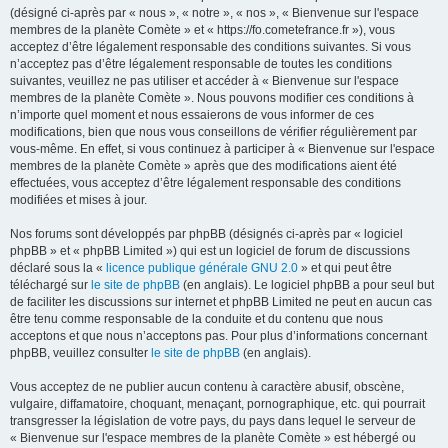
(désigné ci-après par « nous », « notre », « nos », « Bienvenue sur l'espace
membres de la planète Comète » et « https://fo.cometefrance.fr »), vous
acceptez d’être légalement responsable des conditions suivantes. Si vous
n’acceptez pas d’être légalement responsable de toutes les conditions
suivantes, veuillez ne pas utiliser et accéder à « Bienvenue sur l'espace
membres de la planète Comète ». Nous pouvons modifier ces conditions à
n’importe quel moment et nous essaierons de vous informer de ces
modifications, bien que nous vous conseillons de vérifier régulièrement par
vous-même. En effet, si vous continuez à participer à « Bienvenue sur l'espace
membres de la planète Comète » après que des modifications aient été
effectuées, vous acceptez d’être légalement responsable des conditions
modifiées et mises à jour.
Nos forums sont développés par phpBB (désignés ci-après par « logiciel
phpBB » et « phpBB Limited ») qui est un logiciel de forum de discussions
déclaré sous la «
licence publique générale GNU 2.0
» et qui peut être
téléchargé sur
le site de phpBB
(en anglais). Le logiciel phpBB a pour seul but
de faciliter les discussions sur internet et phpBB Limited ne peut en aucun cas
être tenu comme responsable de la conduite et du contenu que nous
acceptons et que nous n’acceptons pas. Pour plus d’informations concernant
phpBB, veuillez consulter
le site de phpBB
(en anglais).
Vous acceptez de ne publier aucun contenu à caractère abusif, obscène,
vulgaire, diffamatoire, choquant, menaçant, pornographique, etc. qui pourrait
transgresser la législation de votre pays, du pays dans lequel le serveur de
« Bienvenue sur l'espace membres de la planète Comète » est hébergé ou