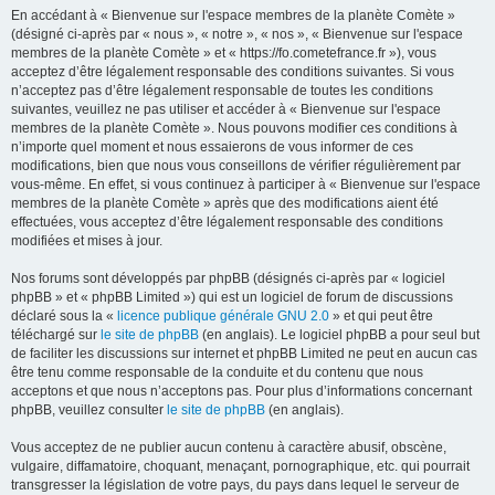
En accédant à « Bienvenue sur l'espace membres de la planète Comète »
(désigné ci-après par « nous », « notre », « nos », « Bienvenue sur l'espace
membres de la planète Comète » et « https://fo.cometefrance.fr »), vous
acceptez d’être légalement responsable des conditions suivantes. Si vous
n’acceptez pas d’être légalement responsable de toutes les conditions
suivantes, veuillez ne pas utiliser et accéder à « Bienvenue sur l'espace
membres de la planète Comète ». Nous pouvons modifier ces conditions à
n’importe quel moment et nous essaierons de vous informer de ces
modifications, bien que nous vous conseillons de vérifier régulièrement par
vous-même. En effet, si vous continuez à participer à « Bienvenue sur l'espace
membres de la planète Comète » après que des modifications aient été
effectuées, vous acceptez d’être légalement responsable des conditions
modifiées et mises à jour.
Nos forums sont développés par phpBB (désignés ci-après par « logiciel
phpBB » et « phpBB Limited ») qui est un logiciel de forum de discussions
déclaré sous la «
licence publique générale GNU 2.0
» et qui peut être
téléchargé sur
le site de phpBB
(en anglais). Le logiciel phpBB a pour seul but
de faciliter les discussions sur internet et phpBB Limited ne peut en aucun cas
être tenu comme responsable de la conduite et du contenu que nous
acceptons et que nous n’acceptons pas. Pour plus d’informations concernant
phpBB, veuillez consulter
le site de phpBB
(en anglais).
Vous acceptez de ne publier aucun contenu à caractère abusif, obscène,
vulgaire, diffamatoire, choquant, menaçant, pornographique, etc. qui pourrait
transgresser la législation de votre pays, du pays dans lequel le serveur de