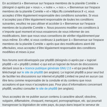
En accédant à « Bienvenue sur l'espace membres de la planète Comète »
(désigné ci-après par « nous », « notre », « nos », « Bienvenue sur l'espace
membres de la planète Comète » et « https://fo.cometefrance.fr »), vous
acceptez d’être légalement responsable des conditions suivantes. Si vous
n’acceptez pas d’être légalement responsable de toutes les conditions
suivantes, veuillez ne pas utiliser et accéder à « Bienvenue sur l'espace
membres de la planète Comète ». Nous pouvons modifier ces conditions à
n’importe quel moment et nous essaierons de vous informer de ces
modifications, bien que nous vous conseillons de vérifier régulièrement par
vous-même. En effet, si vous continuez à participer à « Bienvenue sur l'espace
membres de la planète Comète » après que des modifications aient été
effectuées, vous acceptez d’être légalement responsable des conditions
modifiées et mises à jour.
Nos forums sont développés par phpBB (désignés ci-après par « logiciel
phpBB » et « phpBB Limited ») qui est un logiciel de forum de discussions
déclaré sous la «
licence publique générale GNU 2.0
» et qui peut être
téléchargé sur
le site de phpBB
(en anglais). Le logiciel phpBB a pour seul but
de faciliter les discussions sur internet et phpBB Limited ne peut en aucun cas
être tenu comme responsable de la conduite et du contenu que nous
acceptons et que nous n’acceptons pas. Pour plus d’informations concernant
phpBB, veuillez consulter
le site de phpBB
(en anglais).
Vous acceptez de ne publier aucun contenu à caractère abusif, obscène,
vulgaire, diffamatoire, choquant, menaçant, pornographique, etc. qui pourrait
transgresser la législation de votre pays, du pays dans lequel le serveur de