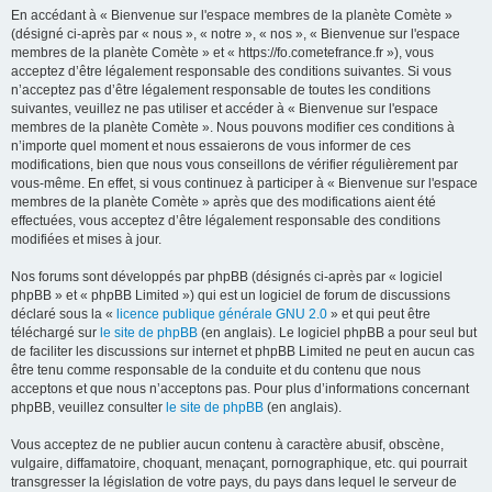
En accédant à « Bienvenue sur l'espace membres de la planète Comète »
(désigné ci-après par « nous », « notre », « nos », « Bienvenue sur l'espace
membres de la planète Comète » et « https://fo.cometefrance.fr »), vous
acceptez d’être légalement responsable des conditions suivantes. Si vous
n’acceptez pas d’être légalement responsable de toutes les conditions
suivantes, veuillez ne pas utiliser et accéder à « Bienvenue sur l'espace
membres de la planète Comète ». Nous pouvons modifier ces conditions à
n’importe quel moment et nous essaierons de vous informer de ces
modifications, bien que nous vous conseillons de vérifier régulièrement par
vous-même. En effet, si vous continuez à participer à « Bienvenue sur l'espace
membres de la planète Comète » après que des modifications aient été
effectuées, vous acceptez d’être légalement responsable des conditions
modifiées et mises à jour.
Nos forums sont développés par phpBB (désignés ci-après par « logiciel
phpBB » et « phpBB Limited ») qui est un logiciel de forum de discussions
déclaré sous la «
licence publique générale GNU 2.0
» et qui peut être
téléchargé sur
le site de phpBB
(en anglais). Le logiciel phpBB a pour seul but
de faciliter les discussions sur internet et phpBB Limited ne peut en aucun cas
être tenu comme responsable de la conduite et du contenu que nous
acceptons et que nous n’acceptons pas. Pour plus d’informations concernant
phpBB, veuillez consulter
le site de phpBB
(en anglais).
Vous acceptez de ne publier aucun contenu à caractère abusif, obscène,
vulgaire, diffamatoire, choquant, menaçant, pornographique, etc. qui pourrait
transgresser la législation de votre pays, du pays dans lequel le serveur de