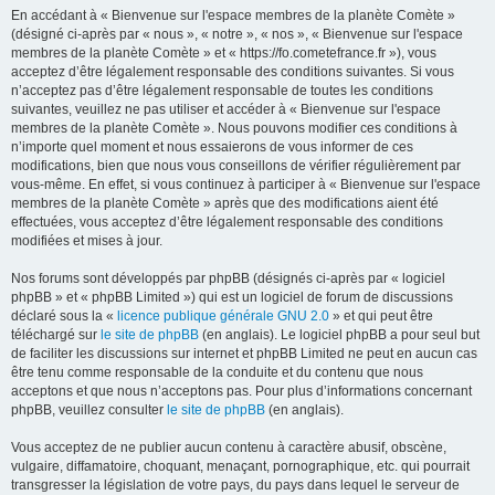
En accédant à « Bienvenue sur l'espace membres de la planète Comète »
(désigné ci-après par « nous », « notre », « nos », « Bienvenue sur l'espace
membres de la planète Comète » et « https://fo.cometefrance.fr »), vous
acceptez d’être légalement responsable des conditions suivantes. Si vous
n’acceptez pas d’être légalement responsable de toutes les conditions
suivantes, veuillez ne pas utiliser et accéder à « Bienvenue sur l'espace
membres de la planète Comète ». Nous pouvons modifier ces conditions à
n’importe quel moment et nous essaierons de vous informer de ces
modifications, bien que nous vous conseillons de vérifier régulièrement par
vous-même. En effet, si vous continuez à participer à « Bienvenue sur l'espace
membres de la planète Comète » après que des modifications aient été
effectuées, vous acceptez d’être légalement responsable des conditions
modifiées et mises à jour.
Nos forums sont développés par phpBB (désignés ci-après par « logiciel
phpBB » et « phpBB Limited ») qui est un logiciel de forum de discussions
déclaré sous la «
licence publique générale GNU 2.0
» et qui peut être
téléchargé sur
le site de phpBB
(en anglais). Le logiciel phpBB a pour seul but
de faciliter les discussions sur internet et phpBB Limited ne peut en aucun cas
être tenu comme responsable de la conduite et du contenu que nous
acceptons et que nous n’acceptons pas. Pour plus d’informations concernant
phpBB, veuillez consulter
le site de phpBB
(en anglais).
Vous acceptez de ne publier aucun contenu à caractère abusif, obscène,
vulgaire, diffamatoire, choquant, menaçant, pornographique, etc. qui pourrait
transgresser la législation de votre pays, du pays dans lequel le serveur de