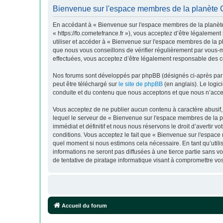
Bienvenue sur l'espace membres de la planète C
En accédant à « Bienvenue sur l'espace membres de la planète
« https://fo.cometefrance.fr »), vous acceptez d’être légalemen
utiliser et accéder à « Bienvenue sur l'espace membres de la 
que nous vous conseillons de vérifier régulièrement par vous-
effectuées, vous acceptez d’être légalement responsable des co
Nos forums sont développés par phpBB (désignés ci-après par «
peut être téléchargé sur
le site de phpBB
(en anglais). Le logic
conduite et du contenu que nous acceptons et que nous n’acce
Vous acceptez de ne publier aucun contenu à caractère abusif, 
lequel le serveur de « Bienvenue sur l'espace membres de la p
immédiat et définitif et nous nous réservons le droit d’avertir v
conditions. Vous acceptez le fait que « Bienvenue sur l'espace 
quel moment si nous estimons cela nécessaire. En tant qu’util
informations ne seront pas diffusées à une tierce partie sans
de tentative de piratage informatique visant à compromettre v
Accueil du forum