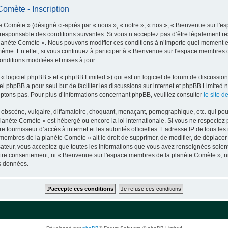
omète - Inscription
 Comète » (désigné ci-après par « nous », « notre », « nos », « Bienvenue sur l'
t responsable des conditions suivantes. Si vous n’acceptez pas d’être légalement re
planète Comète ». Nous pouvons modifier ces conditions à n’importe quel moment e
même. En effet, si vous continuez à participer à « Bienvenue sur l'espace membres 
nditions modifiées et mises à jour.
 logiciel phpBB » et « phpBB Limited ») qui est un logiciel de forum de discussio
iel phpBB a pour seul but de faciliter les discussions sur internet et phpBB Limit
ptons pas. Pour plus d’informations concernant phpBB, veuillez consulter
le site 
obscène, vulgaire, diffamatoire, choquant, menaçant, pornographique, etc. qui pourr
lanète Comète » est hébergé ou encore la loi internationale. Si vous ne respecte
otre fournisseur d’accès à internet et les autorités officielles. L’adresse IP de tous
membres de la planète Comète » ait le droit de supprimer, de modifier, de déplacer 
isateur, vous acceptez que toutes les informations que vous avez renseignées soie
 votre consentement, ni « Bienvenue sur l'espace membres de la planète Comète »,
os données.