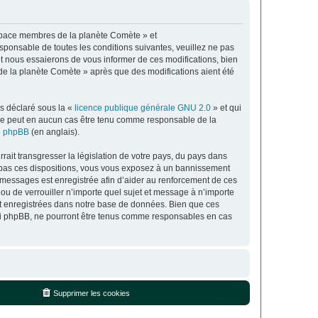
espace membres de la planète Comète » et
sponsable de toutes les conditions suivantes, veuillez ne pas
t nous essaierons de vous informer de ces modifications, bien
de la planète Comète » après que des modifications aient été
ns déclaré sous la «
licence publique générale GNU 2.0
» et qui
ed ne peut en aucun cas être tenu comme responsable de la
de phpBB
(en anglais).
ait transgresser la législation de votre pays, du pays dans
z pas ces dispositions, vous vous exposez à un bannissement
 les messages est enregistrée afin d’aider au renforcement de ces
ou de verrouiller n’importe quel sujet et message à n’importe
nt enregistrées dans notre base de données. Bien que ces
 ni phpBB, ne pourront être tenus comme responsables en cas
Supprimer les cookies
Fuseau horaire sur
UTC+02:00