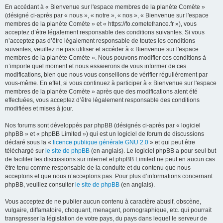
En accédant à « Bienvenue sur l'espace membres de la planète Comète »
(désigné ci-après par « nous », « notre », « nos », « Bienvenue sur l'espace
membres de la planète Comète » et « https://fo.cometefrance.fr »), vous
acceptez d’être légalement responsable des conditions suivantes. Si vous
n’acceptez pas d’être légalement responsable de toutes les conditions
suivantes, veuillez ne pas utiliser et accéder à « Bienvenue sur l'espace
membres de la planète Comète ». Nous pouvons modifier ces conditions à
n’importe quel moment et nous essaierons de vous informer de ces
modifications, bien que nous vous conseillons de vérifier régulièrement par
vous-même. En effet, si vous continuez à participer à « Bienvenue sur l'espace
membres de la planète Comète » après que des modifications aient été
effectuées, vous acceptez d’être légalement responsable des conditions
modifiées et mises à jour.
Nos forums sont développés par phpBB (désignés ci-après par « logiciel
phpBB » et « phpBB Limited ») qui est un logiciel de forum de discussions
déclaré sous la «
licence publique générale GNU 2.0
» et qui peut être
téléchargé sur
le site de phpBB
(en anglais). Le logiciel phpBB a pour seul but
de faciliter les discussions sur internet et phpBB Limited ne peut en aucun cas
être tenu comme responsable de la conduite et du contenu que nous
acceptons et que nous n’acceptons pas. Pour plus d’informations concernant
phpBB, veuillez consulter
le site de phpBB
(en anglais).
Vous acceptez de ne publier aucun contenu à caractère abusif, obscène,
vulgaire, diffamatoire, choquant, menaçant, pornographique, etc. qui pourrait
transgresser la législation de votre pays, du pays dans lequel le serveur de