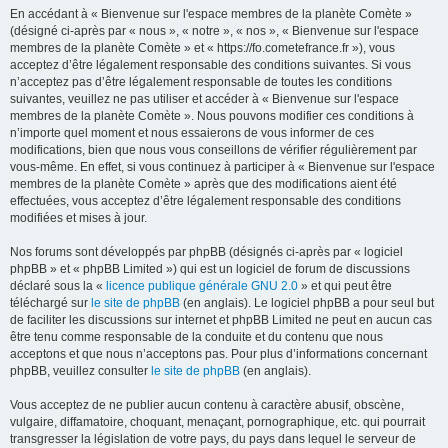
En accédant à « Bienvenue sur l'espace membres de la planète Comète »
(désigné ci-après par « nous », « notre », « nos », « Bienvenue sur l'espace
membres de la planète Comète » et « https://fo.cometefrance.fr »), vous
acceptez d’être légalement responsable des conditions suivantes. Si vous
n’acceptez pas d’être légalement responsable de toutes les conditions
suivantes, veuillez ne pas utiliser et accéder à « Bienvenue sur l'espace
membres de la planète Comète ». Nous pouvons modifier ces conditions à
n’importe quel moment et nous essaierons de vous informer de ces
modifications, bien que nous vous conseillons de vérifier régulièrement par
vous-même. En effet, si vous continuez à participer à « Bienvenue sur l'espace
membres de la planète Comète » après que des modifications aient été
effectuées, vous acceptez d’être légalement responsable des conditions
modifiées et mises à jour.
Nos forums sont développés par phpBB (désignés ci-après par « logiciel
phpBB » et « phpBB Limited ») qui est un logiciel de forum de discussions
déclaré sous la «
licence publique générale GNU 2.0
» et qui peut être
téléchargé sur
le site de phpBB
(en anglais). Le logiciel phpBB a pour seul but
de faciliter les discussions sur internet et phpBB Limited ne peut en aucun cas
être tenu comme responsable de la conduite et du contenu que nous
acceptons et que nous n’acceptons pas. Pour plus d’informations concernant
phpBB, veuillez consulter
le site de phpBB
(en anglais).
Vous acceptez de ne publier aucun contenu à caractère abusif, obscène,
vulgaire, diffamatoire, choquant, menaçant, pornographique, etc. qui pourrait
transgresser la législation de votre pays, du pays dans lequel le serveur de