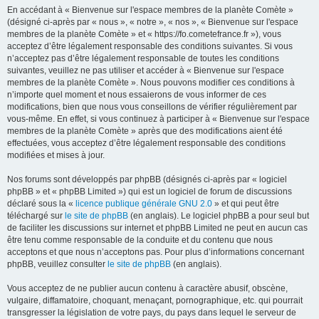
En accédant à « Bienvenue sur l'espace membres de la planète Comète »
(désigné ci-après par « nous », « notre », « nos », « Bienvenue sur l'espace
membres de la planète Comète » et « https://fo.cometefrance.fr »), vous
acceptez d’être légalement responsable des conditions suivantes. Si vous
n’acceptez pas d’être légalement responsable de toutes les conditions
suivantes, veuillez ne pas utiliser et accéder à « Bienvenue sur l'espace
membres de la planète Comète ». Nous pouvons modifier ces conditions à
n’importe quel moment et nous essaierons de vous informer de ces
modifications, bien que nous vous conseillons de vérifier régulièrement par
vous-même. En effet, si vous continuez à participer à « Bienvenue sur l'espace
membres de la planète Comète » après que des modifications aient été
effectuées, vous acceptez d’être légalement responsable des conditions
modifiées et mises à jour.
Nos forums sont développés par phpBB (désignés ci-après par « logiciel
phpBB » et « phpBB Limited ») qui est un logiciel de forum de discussions
déclaré sous la «
licence publique générale GNU 2.0
» et qui peut être
téléchargé sur
le site de phpBB
(en anglais). Le logiciel phpBB a pour seul but
de faciliter les discussions sur internet et phpBB Limited ne peut en aucun cas
être tenu comme responsable de la conduite et du contenu que nous
acceptons et que nous n’acceptons pas. Pour plus d’informations concernant
phpBB, veuillez consulter
le site de phpBB
(en anglais).
Vous acceptez de ne publier aucun contenu à caractère abusif, obscène,
vulgaire, diffamatoire, choquant, menaçant, pornographique, etc. qui pourrait
transgresser la législation de votre pays, du pays dans lequel le serveur de