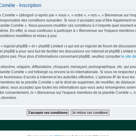
omète - Inscription
 Comète » (désigné ci-après par « nous », « notre », « nos », « Bienvenue sur l'
t responsable des conditions suivantes. Si vous n’acceptez pas d’être légalement re
planète Comète ». Nous pouvons modifier ces conditions à n’importe quel moment e
même. En effet, si vous continuez à participer à « Bienvenue sur l'espace membres 
nditions modifiées et mises à jour.
 logiciel phpBB » et « phpBB Limited ») qui est un logiciel de forum de discussio
iel phpBB a pour seul but de faciliter les discussions sur internet et phpBB Limit
ptons pas. Pour plus d’informations concernant phpBB, veuillez consulter
le site 
obscène, vulgaire, diffamatoire, choquant, menaçant, pornographique, etc. qui pourr
lanète Comète » est hébergé ou encore la loi internationale. Si vous ne respecte
otre fournisseur d’accès à internet et les autorités officielles. L’adresse IP de tous
membres de la planète Comète » ait le droit de supprimer, de modifier, de déplacer 
isateur, vous acceptez que toutes les informations que vous avez renseignées soie
 votre consentement, ni « Bienvenue sur l'espace membres de la planète Comète »,
os données.