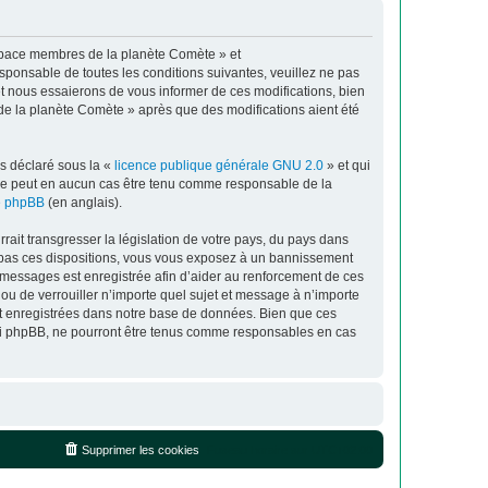
espace membres de la planète Comète » et
sponsable de toutes les conditions suivantes, veuillez ne pas
t nous essaierons de vous informer de ces modifications, bien
de la planète Comète » après que des modifications aient été
ns déclaré sous la «
licence publique générale GNU 2.0
» et qui
ed ne peut en aucun cas être tenu comme responsable de la
de phpBB
(en anglais).
ait transgresser la législation de votre pays, du pays dans
z pas ces dispositions, vous vous exposez à un bannissement
 les messages est enregistrée afin d’aider au renforcement de ces
ou de verrouiller n’importe quel sujet et message à n’importe
nt enregistrées dans notre base de données. Bien que ces
 ni phpBB, ne pourront être tenus comme responsables en cas
Supprimer les cookies
Fuseau horaire sur
UTC+02:00