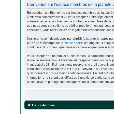
Bienvenue sur l'espace membres de la planète C
En accédant à « Bienvenue sur l'espace membres de la planète
« https://fo.cometefrance.fr »), vous acceptez d’être légalemen
utiliser et accéder à « Bienvenue sur l'espace membres de la 
que nous vous conseillons de vérifier régulièrement par vous-
effectuées, vous acceptez d’être légalement responsable des co
Nos forums sont développés par phpBB (désignés ci-après par «
peut être téléchargé sur
le site de phpBB
(en anglais). Le logic
conduite et du contenu que nous acceptons et que nous n’acce
Vous acceptez de ne publier aucun contenu à caractère abusif, 
lequel le serveur de « Bienvenue sur l'espace membres de la p
immédiat et définitif et nous nous réservons le droit d’avertir v
conditions. Vous acceptez le fait que « Bienvenue sur l'espace 
quel moment si nous estimons cela nécessaire. En tant qu’util
informations ne seront pas diffusées à une tierce partie sans
de tentative de piratage informatique visant à compromettre v
Accueil du forum