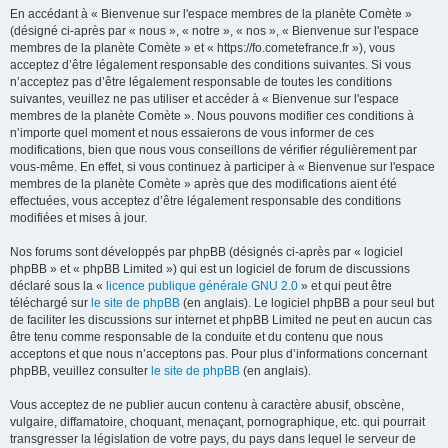
En accédant à « Bienvenue sur l'espace membres de la planète Comète »
(désigné ci-après par « nous », « notre », « nos », « Bienvenue sur l'espace
membres de la planète Comète » et « https://fo.cometefrance.fr »), vous
acceptez d’être légalement responsable des conditions suivantes. Si vous
n’acceptez pas d’être légalement responsable de toutes les conditions
suivantes, veuillez ne pas utiliser et accéder à « Bienvenue sur l'espace
membres de la planète Comète ». Nous pouvons modifier ces conditions à
n’importe quel moment et nous essaierons de vous informer de ces
modifications, bien que nous vous conseillons de vérifier régulièrement par
vous-même. En effet, si vous continuez à participer à « Bienvenue sur l'espace
membres de la planète Comète » après que des modifications aient été
effectuées, vous acceptez d’être légalement responsable des conditions
modifiées et mises à jour.
Nos forums sont développés par phpBB (désignés ci-après par « logiciel
phpBB » et « phpBB Limited ») qui est un logiciel de forum de discussions
déclaré sous la «
licence publique générale GNU 2.0
» et qui peut être
téléchargé sur
le site de phpBB
(en anglais). Le logiciel phpBB a pour seul but
de faciliter les discussions sur internet et phpBB Limited ne peut en aucun cas
être tenu comme responsable de la conduite et du contenu que nous
acceptons et que nous n’acceptons pas. Pour plus d’informations concernant
phpBB, veuillez consulter
le site de phpBB
(en anglais).
Vous acceptez de ne publier aucun contenu à caractère abusif, obscène,
vulgaire, diffamatoire, choquant, menaçant, pornographique, etc. qui pourrait
transgresser la législation de votre pays, du pays dans lequel le serveur de