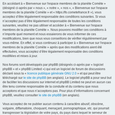
En accédant à « Bienvenue sur l'espace membres de la planète Comète »
(désigné ci-après par « nous », « notre », « nos », « Bienvenue sur l'espace
membres de la planète Comète » et « https://fo.cometefrance.fr »), vous
acceptez d’être légalement responsable des conditions suivantes. Si vous
n’acceptez pas d’être légalement responsable de toutes les conditions
suivantes, veuillez ne pas utiliser et accéder à « Bienvenue sur l'espace
membres de la planète Comète ». Nous pouvons modifier ces conditions à
n’importe quel moment et nous essaierons de vous informer de ces
modifications, bien que nous vous conseillons de vérifier régulièrement par
vous-même. En effet, si vous continuez à participer à « Bienvenue sur l'espace
membres de la planète Comète » après que des modifications aient été
effectuées, vous acceptez d’être légalement responsable des conditions
modifiées et mises à jour.
Nos forums sont développés par phpBB (désignés ci-après par « logiciel
phpBB » et « phpBB Limited ») qui est un logiciel de forum de discussions
déclaré sous la «
licence publique générale GNU 2.0
» et qui peut être
téléchargé sur
le site de phpBB
(en anglais). Le logiciel phpBB a pour seul but
de faciliter les discussions sur internet et phpBB Limited ne peut en aucun cas
être tenu comme responsable de la conduite et du contenu que nous
acceptons et que nous n’acceptons pas. Pour plus d’informations concernant
phpBB, veuillez consulter
le site de phpBB
(en anglais).
Vous acceptez de ne publier aucun contenu à caractère abusif, obscène,
vulgaire, diffamatoire, choquant, menaçant, pornographique, etc. qui pourrait
transgresser la législation de votre pays, du pays dans lequel le serveur de