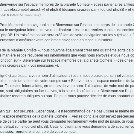
 Bienvenue sur l'espace membres de la planète Comète » et ses partenaires affiliés 
tps://fo.cometefrance.fr ») et phpBB (désigné ci-après par « logiciel phpBB » et « 
 par « vos informations »).
. Premièrement, en naviguant sur « Bienvenue sur l'espace membres de la planète 
ar le navigateur internet de votre ordinateur. Les deux premiers cookies ne contienn
l phpBB. Un troisième cookie sera créé lors de votre navigation sur les sujets de 
ermettant d’améliorer votre confort de navigation en tant qu’utilisateur.
s de la planète Comète », nous pouvons également créer une quatrième sorte de co
 manière est de récupérer les informations que vous nous envoyez et que nous col
inscription sur « Bienvenue sur l'espace membres de la planète Comète » (désignée
ignés ci-après par « vos messages »).
igné ci-après par « votre nom d’utilisateur ») et un mot de passe personnel vous p
elle. Les informations de votre compte sur « Bienvenue sur l'espace membres de la
. Toutes les informations, en-dehors de votre nom d’utilisateur, de votre mot de p
on, sont obligatoires ou facultatives, à la seule discrétion de « Bienvenue sur l'
uhaitez rendre publiques ou non. De plus, vous pouvez décider de vous abonner ou 
afin qu’il soit sécurisé. Cependant, il est recommandé de ne pas utiliser le même mot
r l'espace membres de la planète Comète », veillez donc à le conservez précieuse
 de tierce partie ne peut vous demander légitimement votre mot de passe. Si vous 
 défaut sur le logiciel phpBB. Cette fonctionnalité vous demandera de spécifier votre
uissiez reprendre le contrôle de votre compte.