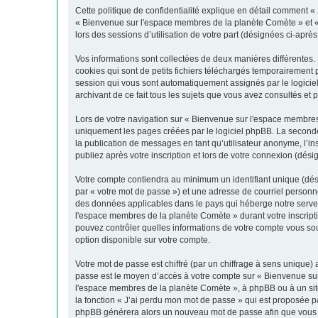
Cette politique de confidentialité explique en détail comment «
« Bienvenue sur l'espace membres de la planète Comète » et « ht
lors des sessions d’utilisation de votre part (désignées ci-après
Vos informations sont collectées de deux manières différentes
cookies qui sont de petits fichiers téléchargés temporairement p
session qui vous sont automatiquement assignés par le logicie
archivant de ce fait tous les sujets que vous avez consultés et p
Lors de votre navigation sur « Bienvenue sur l'espace membre
uniquement les pages créées par le logiciel phpBB. La seconde
la publication de messages en tant qu’utilisateur anonyme, l’
publiez après votre inscription et lors de votre connexion (dés
Votre compte contiendra au minimum un identifiant unique (dés
par « votre mot de passe ») et une adresse de courriel personn
des données applicables dans le pays qui héberge notre serveur
l'espace membres de la planète Comète » durant votre inscripti
pouvez contrôler quelles informations de votre compte vous so
option disponible sur votre compte.
Votre mot de passe est chiffré (par un chiffrage à sens unique) 
passe est le moyen d’accès à votre compte sur « Bienvenue su
l'espace membres de la planète Comète », à phpBB ou à un site
la fonction « J’ai perdu mon mot de passe » qui est proposée par
phpBB générera alors un nouveau mot de passe afin que vous p