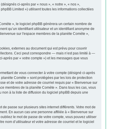
(désignés ci-après par « nous », « notre », « nos »,
phpBB Limited ») utilisent toutes les informations collectées
Comète », le logiciel phpBB génèrera un certain nombre de
ent qu’un identifiant utilisateur et un identifiant anonyme de
« Bienvenue sur l'espace membres de la planète Comète »,
okies, externes au document qui est prévu pour couvrir
lectons. Ceci peut correspondre — mais n’est pas limité à —
 ci-après par « votre compte ») et les messages que vous
ermettant de vous connecter à votre compte (désigné ci-après
 planète Comète » sont protégées par les lois de protection
asse et de votre adresse de courriel requis par « Bienvenue sur
espace membres de la planète Comète ». Dans tous les cas, vous
non à la liste de diffusion du logiciel phpBB depuis une
 de passe sur plusieurs sites internet différents. Votre mot de
ment. En aucun cas une personne affiliée à « Bienvenue sur
oubliez le mot de passe de votre compte, vous pouvez utiliser
 nom d’utilisateur et votre adresse de courriel et le logiciel