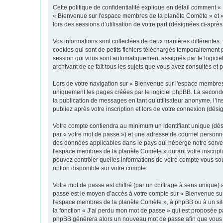
Cette politique de confidentialité explique en détail comment «
« Bienvenue sur l'espace membres de la planète Comète » et « ht
lors des sessions d’utilisation de votre part (désignées ci-après
Vos informations sont collectées de deux manières différentes
cookies qui sont de petits fichiers téléchargés temporairement p
session qui vous sont automatiquement assignés par le logicie
archivant de ce fait tous les sujets que vous avez consultés et p
Lors de votre navigation sur « Bienvenue sur l'espace membre
uniquement les pages créées par le logiciel phpBB. La seconde
la publication de messages en tant qu’utilisateur anonyme, l’
publiez après votre inscription et lors de votre connexion (dés
Votre compte contiendra au minimum un identifiant unique (dés
par « votre mot de passe ») et une adresse de courriel personn
des données applicables dans le pays qui héberge notre serveur
l'espace membres de la planète Comète » durant votre inscripti
pouvez contrôler quelles informations de votre compte vous so
option disponible sur votre compte.
Votre mot de passe est chiffré (par un chiffrage à sens unique) 
passe est le moyen d’accès à votre compte sur « Bienvenue su
l'espace membres de la planète Comète », à phpBB ou à un site
la fonction « J’ai perdu mon mot de passe » qui est proposée par
phpBB générera alors un nouveau mot de passe afin que vous p