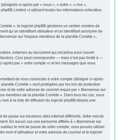
(désignés ci-après par « nous », « notre », « nos »,
phpBB Limited ») utilisent toutes les informations collectées
Comète », le logiciel phpBB génèrera un certain nombre de
ent qu’un identifiant utilisateur et un identifiant anonyme de
« Bienvenue sur l'espace membres de la planète Comète »,
okies, externes au document qui est prévu pour couvrir
lectons. Ceci peut correspondre — mais n’est pas limité à —
 ci-après par « votre compte ») et les messages que vous
ermettant de vous connecter à votre compte (désigné ci-après
 planète Comète » sont protégées par les lois de protection
asse et de votre adresse de courriel requis par « Bienvenue sur
espace membres de la planète Comète ». Dans tous les cas, vous
non à la liste de diffusion du logiciel phpBB depuis une
 de passe sur plusieurs sites internet différents. Votre mot de
ment. En aucun cas une personne affiliée à « Bienvenue sur
oubliez le mot de passe de votre compte, vous pouvez utiliser
 nom d’utilisateur et votre adresse de courriel et le logiciel