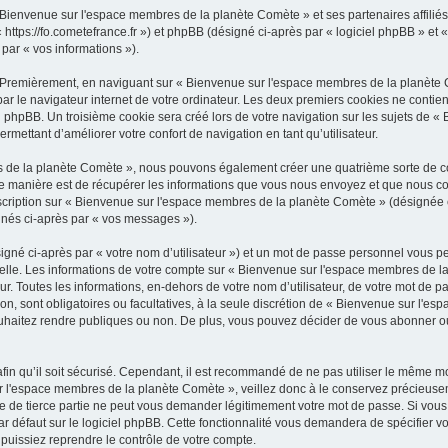
 Bienvenue sur l'espace membres de la planète Comète » et ses partenaires affiliés 
tps://fo.cometefrance.fr ») et phpBB (désigné ci-après par « logiciel phpBB » et « 
 par « vos informations »).
. Premièrement, en naviguant sur « Bienvenue sur l'espace membres de la planète 
ar le navigateur internet de votre ordinateur. Les deux premiers cookies ne contienn
l phpBB. Un troisième cookie sera créé lors de votre navigation sur les sujets de 
ermettant d’améliorer votre confort de navigation en tant qu’utilisateur.
s de la planète Comète », nous pouvons également créer une quatrième sorte de co
 manière est de récupérer les informations que vous nous envoyez et que nous col
inscription sur « Bienvenue sur l'espace membres de la planète Comète » (désignée
ignés ci-après par « vos messages »).
igné ci-après par « votre nom d’utilisateur ») et un mot de passe personnel vous p
elle. Les informations de votre compte sur « Bienvenue sur l'espace membres de la
. Toutes les informations, en-dehors de votre nom d’utilisateur, de votre mot de p
on, sont obligatoires ou facultatives, à la seule discrétion de « Bienvenue sur l'
uhaitez rendre publiques ou non. De plus, vous pouvez décider de vous abonner ou 
afin qu’il soit sécurisé. Cependant, il est recommandé de ne pas utiliser le même mot
r l'espace membres de la planète Comète », veillez donc à le conservez précieuse
 de tierce partie ne peut vous demander légitimement votre mot de passe. Si vous 
 défaut sur le logiciel phpBB. Cette fonctionnalité vous demandera de spécifier votre
uissiez reprendre le contrôle de votre compte.