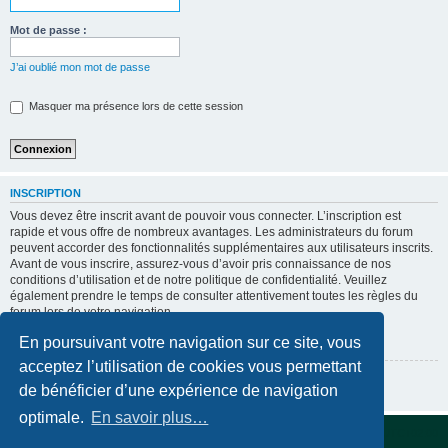
Mot de passe :
J’ai oublié mon mot de passe
Masquer ma présence lors de cette session
INSCRIPTION
Vous devez être inscrit avant de pouvoir vous connecter. L’inscription est
rapide et vous offre de nombreux avantages. Les administrateurs du forum
peuvent accorder des fonctionnalités supplémentaires aux utilisateurs inscrits.
Avant de vous inscrire, assurez-vous d’avoir pris connaissance de nos
conditions d’utilisation et de notre politique de confidentialité. Veuillez
également prendre le temps de consulter attentivement toutes les règles du
forum lors de votre navigation.
Conditions d’utilisation
|
Politique de confidentialité
En poursuivant votre navigation sur ce site, vous
acceptez l’utilisation de cookies vous permettant
Inscription
de bénéficier d’une expérience de navigation
optimale.
En savoir plus…
Accueil du forum
Supprimer les cookies
Fuseau horaire sur
UTC+02:00