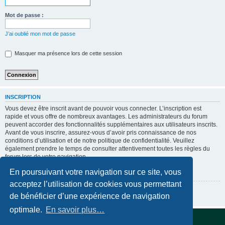
Mot de passe :
J’ai oublié mon mot de passe
Masquer ma présence lors de cette session
INSCRIPTION
Vous devez être inscrit avant de pouvoir vous connecter. L’inscription est
rapide et vous offre de nombreux avantages. Les administrateurs du forum
peuvent accorder des fonctionnalités supplémentaires aux utilisateurs inscrits.
Avant de vous inscrire, assurez-vous d’avoir pris connaissance de nos
conditions d’utilisation et de notre politique de confidentialité. Veuillez
également prendre le temps de consulter attentivement toutes les règles du
forum lors de votre navigation.
Conditions d’utilisation
|
Politique de confidentialité
En poursuivant votre navigation sur ce site, vous
acceptez l’utilisation de cookies vous permettant
Inscription
de bénéficier d’une expérience de navigation
optimale.
En savoir plus…
Accueil du forum
Supprimer les cookies
Fuseau horaire sur
UTC+02:00