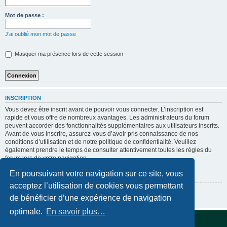
Mot de passe :
J’ai oublié mon mot de passe
Masquer ma présence lors de cette session
INSCRIPTION
Vous devez être inscrit avant de pouvoir vous connecter. L’inscription est
rapide et vous offre de nombreux avantages. Les administrateurs du forum
peuvent accorder des fonctionnalités supplémentaires aux utilisateurs inscrits.
Avant de vous inscrire, assurez-vous d’avoir pris connaissance de nos
conditions d’utilisation et de notre politique de confidentialité. Veuillez
également prendre le temps de consulter attentivement toutes les règles du
forum lors de votre navigation.
Conditions d’utilisation
|
Politique de confidentialité
En poursuivant votre navigation sur ce site, vous
acceptez l’utilisation de cookies vous permettant
Inscription
de bénéficier d’une expérience de navigation
optimale.
En savoir plus…
Accueil du forum
Supprimer les cookies
Fuseau horaire sur
UTC+02:00