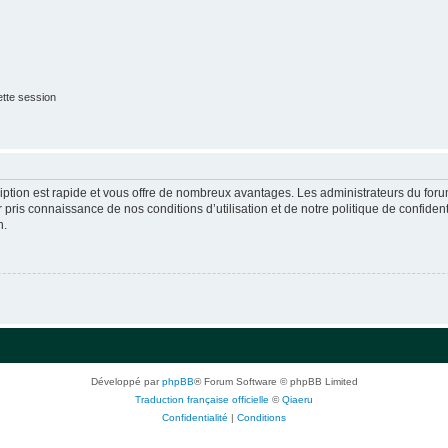
tte session
cription est rapide et vous offre de nombreux avantages. Les administrateurs du fo
ir pris connaissance de nos conditions d’utilisation et de notre politique de confide
n.
Développé par
phpBB
® Forum Software © phpBB Limited
Traduction française officielle
©
Qiaeru
Confidentialité
|
Conditions