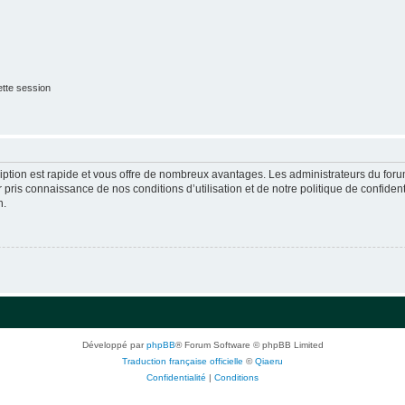
tte session
cription est rapide et vous offre de nombreux avantages. Les administrateurs du fo
ir pris connaissance de nos conditions d’utilisation et de notre politique de confide
n.
Développé par
phpBB
® Forum Software © phpBB Limited
Traduction française officielle
©
Qiaeru
Confidentialité
|
Conditions