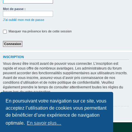
Mot de passe :
J’ai oublié mon mot de passe
Masquer ma présence lors de cette session
INSCRIPTION
Vous devez être inscrit avant de pouvoir vous connecter. L’inscription est
rapide et vous offre de nombreux avantages. Les administrateurs du forum
peuvent accorder des fonctionnalités supplémentaires aux utilisateurs inscrits.
Avant de vous inscrire, assurez-vous d’avoir pris connaissance de nos
conditions d’utilisation et de notre politique de confidentialité. Veuillez
également prendre le temps de consulter attentivement toutes les règles du
forum lors de votre navigation.
Conditions d’utilisation
|
Politique de confidentialité
En poursuivant votre navigation sur ce site, vous
acceptez l’utilisation de cookies vous permettant
Inscription
de bénéficier d’une expérience de navigation
optimale.
En savoir plus…
Accueil du forum
Supprimer les cookies
Fuseau horaire sur
UTC+02:00