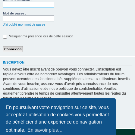
Mot de passe :
J’ai oublié mon mot de passe
Masquer ma présence lors de cette session
INSCRIPTION
Vous devez être inscrit avant de pouvoir vous connecter. L’inscription est
rapide et vous offre de nombreux avantages. Les administrateurs du forum
peuvent accorder des fonctionnalités supplémentaires aux utilisateurs inscrits.
Avant de vous inscrire, assurez-vous d’avoir pris connaissance de nos
conditions d’utilisation et de notre politique de confidentialité. Veuillez
également prendre le temps de consulter attentivement toutes les règles du
forum lors de votre navigation.
Conditions d’utilisation
|
Politique de confidentialité
En poursuivant votre navigation sur ce site, vous
acceptez l’utilisation de cookies vous permettant
Inscription
de bénéficier d’une expérience de navigation
optimale.
En savoir plus…
Accueil du forum
Supprimer les cookies
Fuseau horaire sur
UTC+02:00