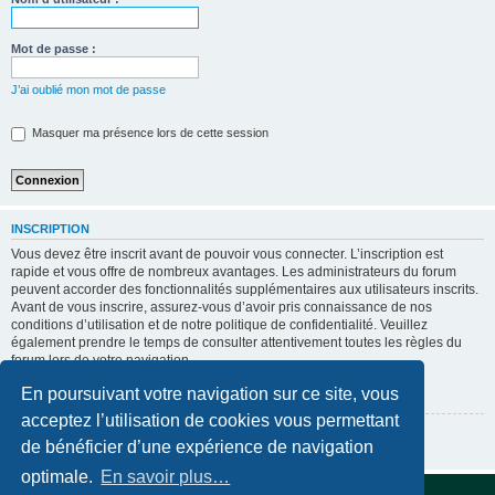
Mot de passe :
J’ai oublié mon mot de passe
Masquer ma présence lors de cette session
INSCRIPTION
Vous devez être inscrit avant de pouvoir vous connecter. L’inscription est
rapide et vous offre de nombreux avantages. Les administrateurs du forum
peuvent accorder des fonctionnalités supplémentaires aux utilisateurs inscrits.
Avant de vous inscrire, assurez-vous d’avoir pris connaissance de nos
conditions d’utilisation et de notre politique de confidentialité. Veuillez
également prendre le temps de consulter attentivement toutes les règles du
forum lors de votre navigation.
Conditions d’utilisation
|
Politique de confidentialité
En poursuivant votre navigation sur ce site, vous
acceptez l’utilisation de cookies vous permettant
Inscription
de bénéficier d’une expérience de navigation
optimale.
En savoir plus…
Accueil du forum
Supprimer les cookies
Fuseau horaire sur
UTC+02:00