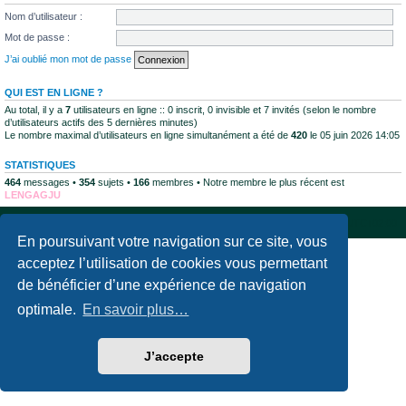
Nom d’utilisateur :
Mot de passe :
J’ai oublié mon mot de passe
QUI EST EN LIGNE ?
Au total, il y a
7
utilisateurs en ligne :: 0 inscrit, 0 invisible et 7 invités (selon le nombre
d’utilisateurs actifs des 5 dernières minutes)
Le nombre maximal d’utilisateurs en ligne simultanément a été de
420
le 05 juin 2026 14:05
STATISTIQUES
464
messages •
354
sujets •
166
membres • Notre membre le plus récent est
LENGAGJU
Accueil du forum
Supprimer les cookies
Fuseau horaire sur
UTC+02:00
En poursuivant votre navigation sur ce site, vous
Développé par
phpBB
® Forum Software © phpBB Limited
acceptez l’utilisation de cookies vous permettant
Traduction française officielle
©
Qiaeru
de bénéficier d’une expérience de navigation
Confidentialité
|
Conditions
optimale.
En savoir plus…
J’accepte