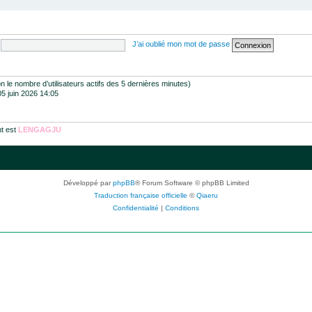
J’ai oublié mon mot de passe
selon le nombre d’utilisateurs actifs des 5 dernières minutes)
05 juin 2026 14:05
t est
LENGAGJU
Développé par
phpBB
® Forum Software © phpBB Limited
Traduction française officielle
©
Qiaeru
Confidentialité
|
Conditions