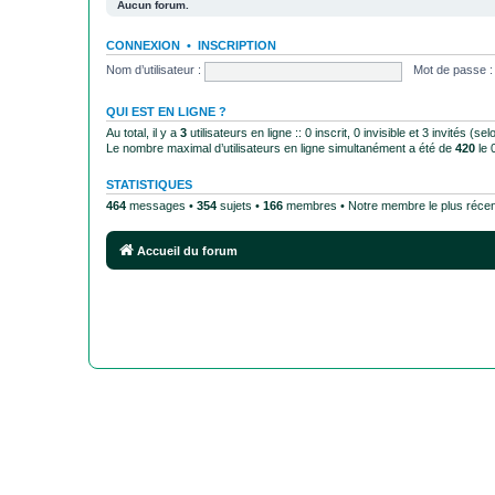
Aucun forum.
CONNEXION
•
INSCRIPTION
Nom d’utilisateur :
Mot de passe :
QUI EST EN LIGNE ?
Au total, il y a
3
utilisateurs en ligne :: 0 inscrit, 0 invisible et 3 invités (
Le nombre maximal d’utilisateurs en ligne simultanément a été de
420
le 
STATISTIQUES
464
messages •
354
sujets •
166
membres • Notre membre le plus récen
Accueil du forum