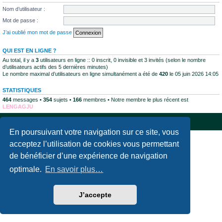
Nom d’utilisateur :
Mot de passe :
J’ai oublié mon mot de passe
QUI EST EN LIGNE ?
Au total, il y a
3
utilisateurs en ligne :: 0 inscrit, 0 invisible et 3 invités (selon le nombre
d’utilisateurs actifs des 5 dernières minutes)
Le nombre maximal d’utilisateurs en ligne simultanément a été de
420
le 05 juin 2026 14:05
STATISTIQUES
464
messages •
354
sujets •
166
membres • Notre membre le plus récent est
LENGAGJU
Accueil du forum
Supprimer les cookies
Fuseau horaire sur
UTC+02:00
En poursuivant votre navigation sur ce site, vous
Développé par
phpBB
® Forum Software © phpBB Limited
acceptez l’utilisation de cookies vous permettant
Traduction française officielle
©
Qiaeru
de bénéficier d’une expérience de navigation
Confidentialité
|
Conditions
optimale.
En savoir plus…
J’accepte