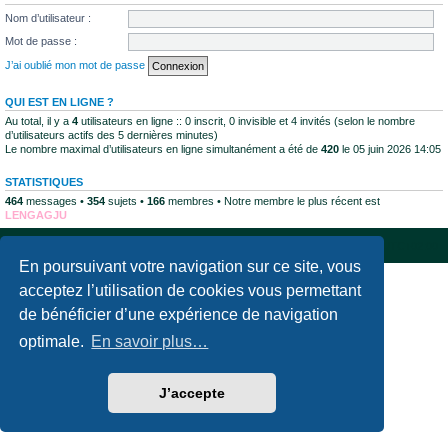
Nom d’utilisateur :
Mot de passe :
J’ai oublié mon mot de passe
QUI EST EN LIGNE ?
Au total, il y a
4
utilisateurs en ligne :: 0 inscrit, 0 invisible et 4 invités (selon le nombre
d’utilisateurs actifs des 5 dernières minutes)
Le nombre maximal d’utilisateurs en ligne simultanément a été de
420
le 05 juin 2026 14:05
STATISTIQUES
464
messages •
354
sujets •
166
membres • Notre membre le plus récent est
LENGAGJU
Accueil du forum
Supprimer les cookies
Fuseau horaire sur
UTC+02:00
En poursuivant votre navigation sur ce site, vous
Développé par
phpBB
® Forum Software © phpBB Limited
acceptez l’utilisation de cookies vous permettant
Traduction française officielle
©
Qiaeru
de bénéficier d’une expérience de navigation
Confidentialité
|
Conditions
optimale.
En savoir plus…
J’accepte