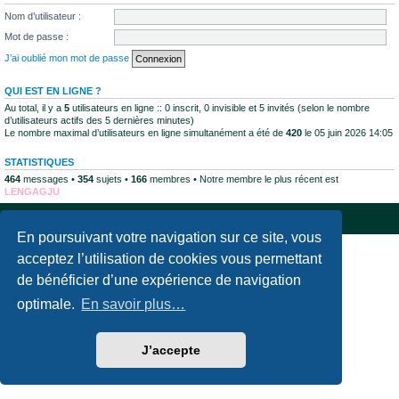
Nom d’utilisateur :
Mot de passe :
J’ai oublié mon mot de passe
QUI EST EN LIGNE ?
Au total, il y a
5
utilisateurs en ligne :: 0 inscrit, 0 invisible et 5 invités (selon le nombre
d’utilisateurs actifs des 5 dernières minutes)
Le nombre maximal d’utilisateurs en ligne simultanément a été de
420
le 05 juin 2026 14:05
STATISTIQUES
464
messages •
354
sujets •
166
membres • Notre membre le plus récent est
LENGAGJU
Accueil du forum
Supprimer les cookies
Fuseau horaire sur
UTC+02:00
En poursuivant votre navigation sur ce site, vous
Développé par
phpBB
® Forum Software © phpBB Limited
acceptez l’utilisation de cookies vous permettant
Traduction française officielle
©
Qiaeru
de bénéficier d’une expérience de navigation
Confidentialité
|
Conditions
optimale.
En savoir plus…
J’accepte