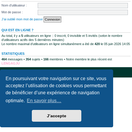
Nom d’utilisateur :
Mot de passe :
J’ai oublié mon mot de passe
QUI EST EN LIGNE ?
Au total, il y a
5
utilisateurs en ligne :: 0 inscrit, 0 invisible et 5 invités (selon le nombre
d’utilisateurs actifs des 5 dernières minutes)
Le nombre maximal d’utilisateurs en ligne simultanément a été de
420
le 05 juin 2026 14:05
STATISTIQUES
464
messages •
354
sujets •
166
membres • Notre membre le plus récent est
LENGAGJU
Accueil du forum
Supprimer les cookies
Fuseau horaire sur
UTC+02:00
En poursuivant votre navigation sur ce site, vous
Développé par
phpBB
® Forum Software © phpBB Limited
acceptez l’utilisation de cookies vous permettant
Traduction française officielle
©
Qiaeru
de bénéficier d’une expérience de navigation
Confidentialité
|
Conditions
optimale.
En savoir plus…
J’accepte