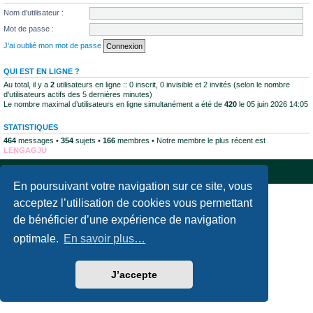
Nom d’utilisateur :
Mot de passe :
J’ai oublié mon mot de passe
QUI EST EN LIGNE ?
Au total, il y a
2
utilisateurs en ligne :: 0 inscrit, 0 invisible et 2 invités (selon le nombre
d’utilisateurs actifs des 5 dernières minutes)
Le nombre maximal d’utilisateurs en ligne simultanément a été de
420
le 05 juin 2026 14:05
STATISTIQUES
464
messages •
354
sujets •
166
membres • Notre membre le plus récent est
LENGAGJU
Accueil du forum
Supprimer les cookies
Fuseau horaire sur
UTC+02:00
En poursuivant votre navigation sur ce site, vous
Développé par
phpBB
® Forum Software © phpBB Limited
acceptez l’utilisation de cookies vous permettant
Traduction française officielle
©
Qiaeru
de bénéficier d’une expérience de navigation
Confidentialité
|
Conditions
optimale.
En savoir plus…
J’accepte