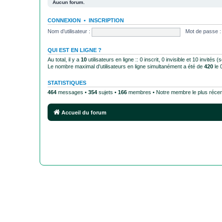
Aucun forum.
CONNEXION
•
INSCRIPTION
Nom d’utilisateur :
Mot de passe :
QUI EST EN LIGNE ?
Au total, il y a
10
utilisateurs en ligne :: 0 inscrit, 0 invisible et 10 invités
Le nombre maximal d’utilisateurs en ligne simultanément a été de
420
le 
STATISTIQUES
464
messages •
354
sujets •
166
membres • Notre membre le plus récen
Accueil du forum