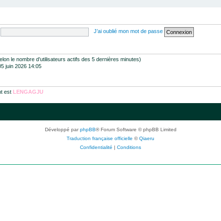
J’ai oublié mon mot de passe
 (selon le nombre d’utilisateurs actifs des 5 dernières minutes)
05 juin 2026 14:05
t est
LENGAGJU
Développé par
phpBB
® Forum Software © phpBB Limited
Traduction française officielle
©
Qiaeru
Confidentialité
|
Conditions