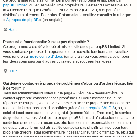
Ce programme (dans sa forme non modifiée) est produit et distribué par
phpBB Limited
, qui en est le légitime propriétaire. Il est rendu accessible sous
la « Licence Publique Générale GNU version 2 (GPL-2.0) » et peut être
distribué gratuitement. Pour plus d’informations, veuillez consulter la rubrique
«
À propos de phpBB
» (en anglais).
Haut
Pourquoi la fonctionnalité X n’est pas disponible ?
Ce programme a été développé et mis sous licence par phpBB Limited. Si
vous souhaitez proposer l’intégration d’une nouvelle fonctionnalité, veuillez
vous rendre sur
notre centre d’idées
(en anglais) où vous pourrez voter pour
les idées soumises par d’autres utilisateurs et suggérer les vôtres.
Haut
Qui dois-je contacter à propos de problèmes d’abus ou d’ordres légaux liés
à ce forum ?
Tous les administrateurs listés sur la page « L’équipe » devraient être un
contact approprié concernant ces problèmes. Si vous n’obtenez aucune
réponse de leur part, vous devriez alors contacter le propriétaire du domaine
(dont les informations sont disponibles grâce à
une requête WHOIS
), ou, si
celui-ci fonctionne sur un service gratuit (comme Yahoo, Free, etc.), le service
de gestion des abus. Veuillez noter que phpBB Limited n’a absolument aucune
juridiction et ne peut en aucun cas être tenu comme responsable de comment,
où et par qui ce forum est utilisé. Ne contactez pas phpBB Limited pour tout
problème d’ordre légal (commentaire incessant, insultant, diffamatoire, etc.) qui