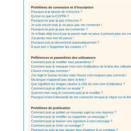
Problèmes de connexion et d’inscription
Pourquoi ai-je besoin de m’inscrire ?
Qu’est-ce que la COPPA ?
Pourquoi ne puis-je pas m’inscrire ?
Je suis inscrit mais je ne peux pas me connecter !
Pourquoi ne puis-je pas me connecter ?
Je m’étais déjà inscrit par le passé mais ne peux à présent plus me co
J’ai perdu mon mot de passe !
Pourquoi suis-je déconnecté automatiquement ?
À quoi sert « Supprimer les cookies » ?
Préférences et paramètres des utilisateurs
Comment puis-je modifier mes paramètres ?
Comment puis-je masquer mon nom d’utilisateur de la liste des utilisate
L’heure n’est pas correcte !
J’ai réglé le fuseau horaire mais l’heure n’est toujours pas correcte !
Ma langue n’apparaît pas dans la liste !
Que signifient les images situées à côté de mon nom d’utilisateur ?
Comment puis-je afficher un avatar ?
Quel est mon rang et comment puis-je le modifier ?
Pourquoi m’est-il demandé de me connecter lorsque je clique sur le lien 
Problèmes de publication
Comment puis-je publier un nouveau sujet ou une réponse ?
Comment puis-je modifier ou supprimer un message ?
Comment puis-je insérer une signature à mon message ?
Comment puis-je créer un sondage ?
Pourquoi ne puis-je pas ajouter plus d’options à un sondage ?