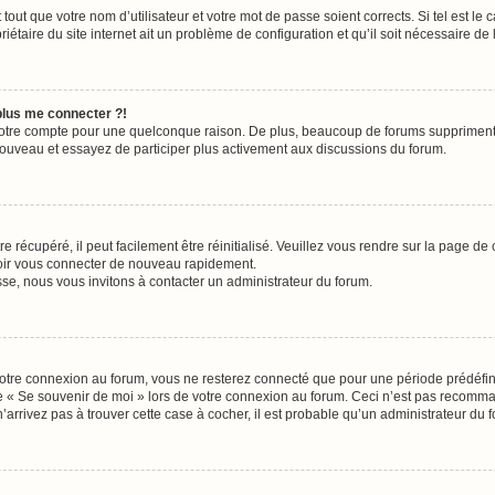
out que votre nom d’utilisateur et votre mot de passe soient corrects. Si tel est le
iétaire du site internet ait un problème de configuration et qu’il soit nécessaire de l
 plus me connecter ?!
votre compte pour une quelconque raison. De plus, beaucoup de forums suppriment pér
 nouveau et essayez de participer plus activement aux discussions du forum.
 récupéré, il peut facilement être réinitialisé. Veuillez vous rendre sur la page de
voir vous connecter de nouveau rapidement.
sse, nous vous invitons à contacter un administrateur du forum.
otre connexion au forum, vous ne resterez connecté que pour une période prédéfinie
se « Se souvenir de moi » lors de votre connexion au forum. Ceci n’est pas recomm
’arrivez pas à trouver cette case à cocher, il est probable qu’un administrateur du fo