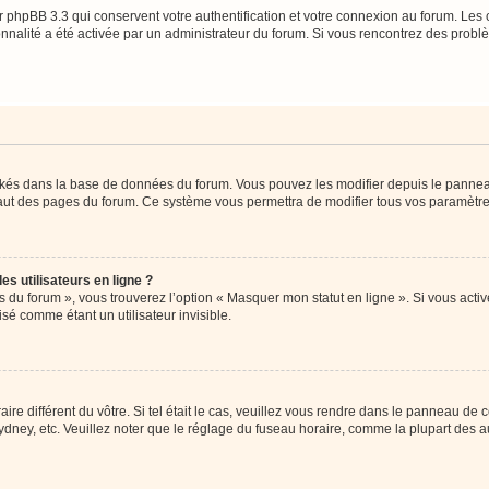
 phpBB 3.3 qui conservent votre authentification et votre connexion au forum. Les 
tionnalité a été activée par un administrateur du forum. Si vous rencontrez des pro
ockés dans la base de données du forum. Vous pouvez les modifier depuis le panneau 
haut des pages du forum. Ce système vous permettra de modifier tous vos paramètre
s utilisateurs en ligne ?
s du forum », vous trouverez l’option « Masquer mon statut en ligne ». Si vous activ
é comme étant un utilisateur invisible.
aire différent du vôtre. Si tel était le cas, veuillez vous rendre dans le panneau de co
ey, etc. Veuillez noter que le réglage du fuseau horaire, comme la plupart des autr