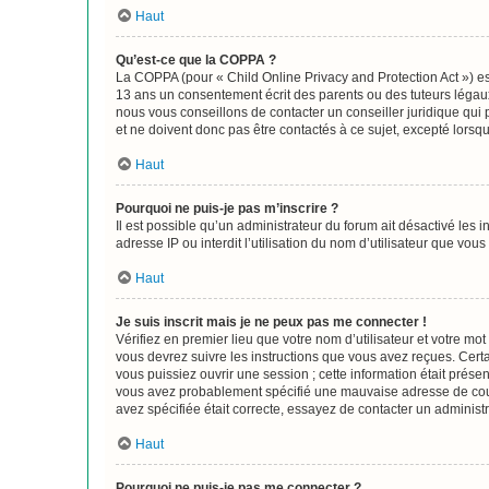
Haut
Qu’est-ce que la COPPA ?
La COPPA (pour « Child Online Privacy and Protection Act ») es
13 ans un consentement écrit des parents ou des tuteurs légaux
nous vous conseillons de contacter un conseiller juridique qui
et ne doivent donc pas être contactés à ce sujet, excepté lorsq
Haut
Pourquoi ne puis-je pas m’inscrire ?
Il est possible qu’un administrateur du forum ait désactivé les 
adresse IP ou interdit l’utilisation du nom d’utilisateur que vou
Haut
Je suis inscrit mais je ne peux pas me connecter !
Vérifiez en premier lieu que votre nom d’utilisateur et votre mo
vous devrez suivre les instructions que vous avez reçues. Cert
vous puissiez ouvrir une session ; cette information était présen
vous avez probablement spécifié une mauvaise adresse de courrie
avez spécifiée était correcte, essayez de contacter un administ
Haut
Pourquoi ne puis-je pas me connecter ?