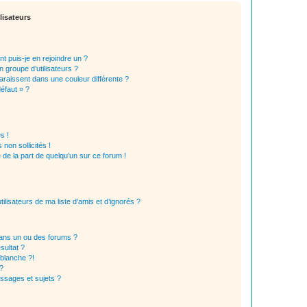
lisateurs
t puis-je en rejoindre un ?
 groupe d’utilisateurs ?
araissent dans une couleur différente ?
défaut » ?
s !
non sollicités !
e de la part de quelqu’un sur ce forum !
lisateurs de ma liste d’amis et d’ignorés ?
ans un ou des forums ?
sultat ?
blanche ?!
?
ssages et sujets ?