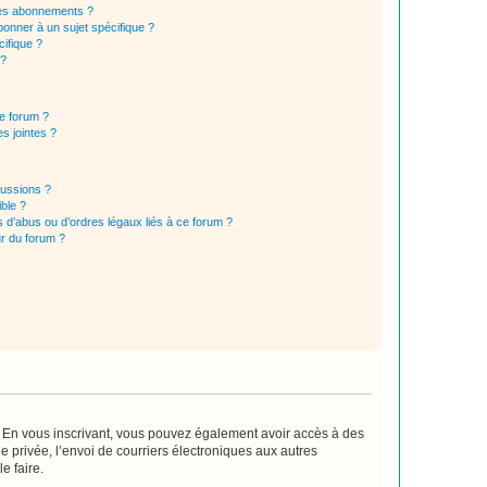
t les abonnements ?
onner à un sujet spécifique ?
ifique ?
 ?
ce forum ?
s jointes ?
cussions ?
ible ?
 d’abus ou d’ordres légaux liés à ce forum ?
r du forum ?
ts. En vous inscrivant, vous pouvez également avoir accès à des
ie privée, l’envoi de courriers électroniques aux autres
e faire.