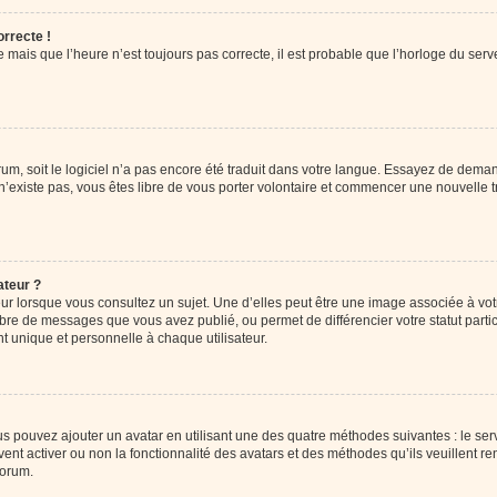
orrecte !
 mais que l’heure n’est toujours pas correcte, il est probable que l’horloge du serve
orum, soit le logiciel n’a pas encore été traduit dans votre langue. Essayez de deman
 n’existe pas, vous êtes libre de vous porter volontaire et commencer une nouvelle t
ateur ?
ur lorsque vous consultez un sujet. Une d’elles peut être une image associée à vo
mbre de messages que vous avez publié, ou permet de différencier votre statut parti
 unique et personnelle à chaque utilisateur.
ous pouvez ajouter un avatar en utilisant une des quatre méthodes suivantes : le serv
ent activer ou non la fonctionnalité des avatars et des méthodes qu’ils veuillent ren
forum.