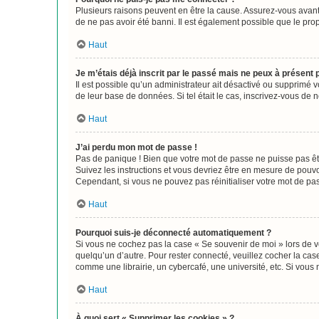
Plusieurs raisons peuvent en être la cause. Assurez-vous avant t
de ne pas avoir été banni. Il est également possible que le propr
Haut
Je m’étais déjà inscrit par le passé mais ne peux à présent
Il est possible qu’un administrateur ait désactivé ou supprimé 
de leur base de données. Si tel était le cas, inscrivez-vous de
Haut
J’ai perdu mon mot de passe !
Pas de panique ! Bien que votre mot de passe ne puisse pas être
Suivez les instructions et vous devriez être en mesure de pou
Cependant, si vous ne pouvez pas réinitialiser votre mot de pa
Haut
Pourquoi suis-je déconnecté automatiquement ?
Si vous ne cochez pas la case « Se souvenir de moi » lors de v
quelqu’un d’autre. Pour rester connecté, veuillez cocher la ca
comme une librairie, un cybercafé, une université, etc. Si vous n
Haut
À quoi sert « Supprimer les cookies » ?