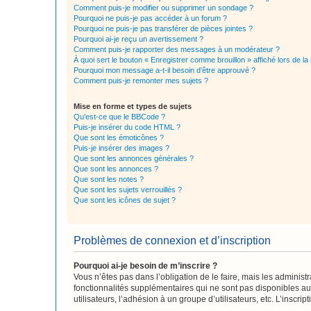
Comment puis-je modifier ou supprimer un sondage ?
Pourquoi ne puis-je pas accéder à un forum ?
Pourquoi ne puis-je pas transférer de pièces jointes ?
Pourquoi ai-je reçu un avertissement ?
Comment puis-je rapporter des messages à un modérateur ?
À quoi sert le bouton « Enregistrer comme brouillon » affiché lors de la 
Pourquoi mon message a-t-il besoin d’être approuvé ?
Comment puis-je remonter mes sujets ?
Mise en forme et types de sujets
Qu’est-ce que le BBCode ?
Puis-je insérer du code HTML ?
Que sont les émoticônes ?
Puis-je insérer des images ?
Que sont les annonces générales ?
Que sont les annonces ?
Que sont les notes ?
Que sont les sujets verrouillés ?
Que sont les icônes de sujet ?
Problèmes de connexion et d’inscription
Pourquoi ai-je besoin de m’inscrire ?
Vous n’êtes pas dans l’obligation de le faire, mais les adminis
fonctionnalités supplémentaires qui ne sont pas disponibles aux 
utilisateurs, l’adhésion à un groupe d’utilisateurs, etc. L’insc