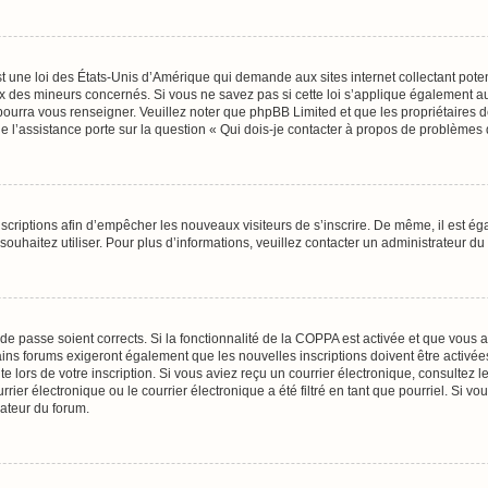
t une loi des États-Unis d’Amérique qui demande aux sites internet collectant pot
 des mineurs concernés. Si vous ne savez pas si cette loi s’applique également au
 pourra vous renseigner. Veuillez noter que phpBB Limited et que les propriétaires
ue l’assistance porte sur la question « Qui dois-je contacter à propos de problèmes 
inscriptions afin d’empêcher les nouveaux visiteurs de s’inscrire. De même, il est é
s souhaitez utiliser. Pour plus d’informations, veuillez contacter un administrateur du
t de passe soient corrects. Si la fonctionnalité de la COPPA est activée et que vous 
ains forums exigeront également que les nouvelles inscriptions doivent être activée
te lors de votre inscription. Si vous aviez reçu un courrier électronique, consultez l
r électronique ou le courrier électronique a été filtré en tant que pourriel. Si vo
rateur du forum.